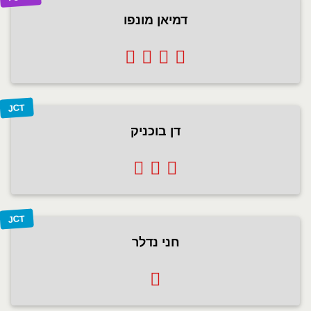
דמיאן מונפו
JCT
דן בוכניק
JCT
חני נדלר