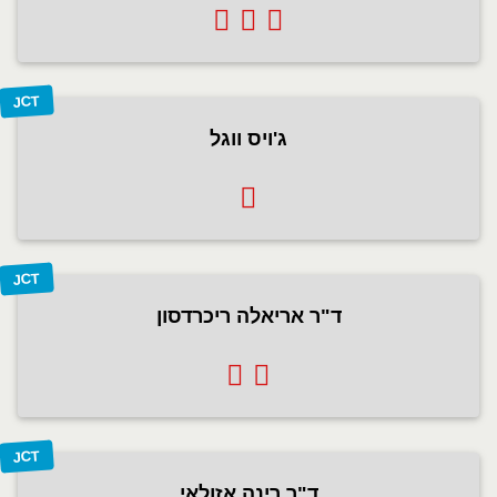
JCT
ג'ויס ווגל
JCT
ד"ר אריאלה ריכרדסון
JCT
ד"ר רינה אזולאי