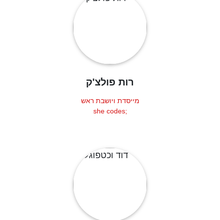
רות פולצ'ק
מייסדת ויושבת ראש
;she codes