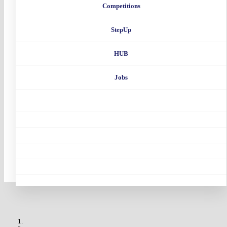
Competitions
StepUp
HUB
Jobs