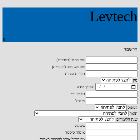
Levtech
X
הרשמה
שם פרטי (בעברית)
שם משפחה (בעברית)
תעודת הזהות
מין
תאריך לידה
טלפון נייד
אימייל
קמפוס
תואר
שנת הלימודים
סיסמה
אימות סיסמה
מה הוביל אותך להרשם לאתר?