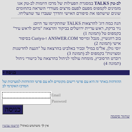
לב-טק TALKS
במסגרת הפעילות של מרכז היזמות לב-טק אנו
מזמינים לקמפוס מפעם לפעם מרצים מעוררי השראה בתחומים
שונים שישתפו את סיפורם האישי והדרך שעברו עד שהצליחו.
הנה כמה דוג' להרצאות TALKS שהתקיימו עד היום:
ניר ברקת, ראש עריית ירושלים בביקור והרצאה "מיזם לראש עיר"
בקמפוס טל (תמונה 1)
בוב רוזנשיין, מנכל ומייסד ANSWER.COM ו-Curiyo בסיפור
אישי (תמונה 2)
יוסי גולן, אל"מ במיל' ובכיר באלביט בהרצאה על "הנעה לחדשנות
ומצוינות" בקמפוס לב (תמונה 3)
רוברט הרסוביץ, מומחה עולמי לניהול בהרצאה על כישורי ניהול
(תמונה 4)
כניסה
×
ההזדהות באתר זה היא עם פרטי רישום מקומיים ולא עם פרטי ההזדהות למערכות של
המרכז האקדמי לב
Email
Password
כניסה
שחזור סיסמה
אין לך משתמש באתר?
הרשמו עכשיו