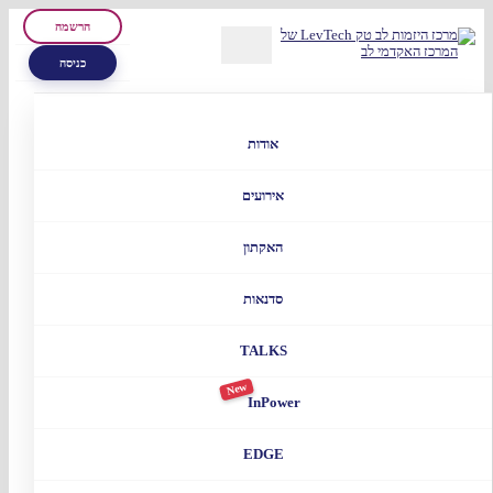
הרשמה
כניסה
אודות
אירועים
האקתון
סדנאות
TALKS
New
InPower
EDGE