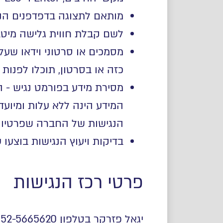
מותאם לתצוגה בדפדפנים הנפ
לשם קבלת חווית גלישה מיטבית עם 
כזה או בסרטון, תוכלו לפנות
מסירת מידע בפורמט נגיש - 
המידע הינה ללא עלות ומיועדת
הנגישות של החברה שפרטיו 
בדיקות ויעוץ הנגישות בוצעו על ידי חברת A 2 Z נג
פרטי רכז הנגישות
יגאל פזרקר בטלפון 052-5665620 , 02-6751031 או בדוא"ל : negishut@jct.ac.il