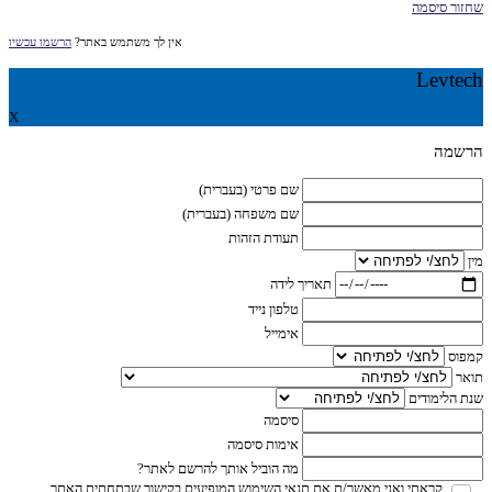
שחזור סיסמה
אין לך משתמש באתר?
הרשמו עכשיו
Levtech
X
הרשמה
שם פרטי (בעברית)
שם משפחה (בעברית)
תעודת הזהות
מין
תאריך לידה
טלפון נייד
אימייל
קמפוס
תואר
שנת הלימודים
סיסמה
אימות סיסמה
מה הוביל אותך להרשם לאתר?
קראתי ואני מאשר/ת את תנאי השימוש המופיעים בקישור שבתחתית האתר.